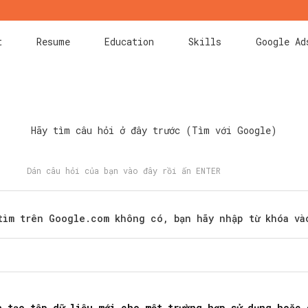
t
Resume
Education
Skills
Google Ad
Hãy tìm câu hỏi ở đây trước (Tìm với Google)
tìm trên Google.com không có, bạn hãy nhập từ khóa và
Search
for:
à tạo tập dữ liệu mới cho một trường hợp sử dụng hoặc 