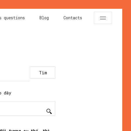
s questions
Blog
Contacts
Tìm
o đây
đối tượng cụ thể, thì