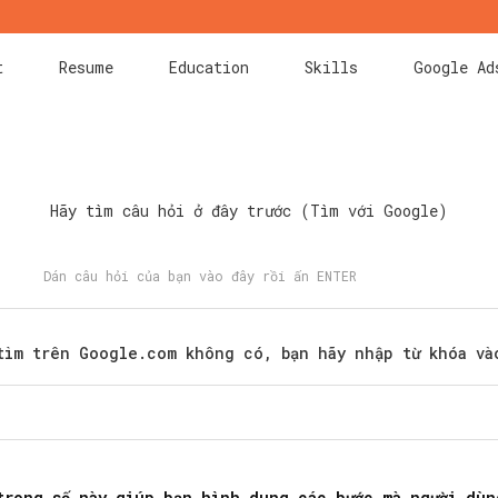
t
Resume
Education
Skills
Google Ad
Hãy tìm câu hỏi ở đây trước (Tìm với Google)
tìm trên Google.com không có, bạn hãy nhập từ khóa và
Search
for:
trong số này giúp bạn hình dung các bước mà người dùn