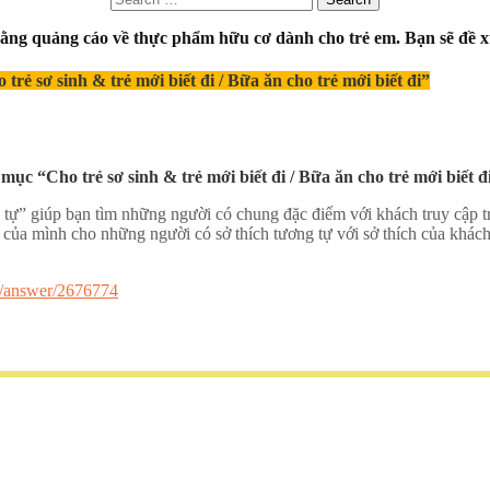
for:
ằng quảng cáo về thực phẩm hữu cơ dành cho trẻ em. Bạn sẽ đề x
rẻ sơ sinh & trẻ mới biết đi / Bữa ăn cho trẻ mới biết đi”
ục “Cho trẻ sơ sinh & trẻ mới biết đi / Bữa ăn cho trẻ mới biết đ
ự” giúp bạn tìm những người có chung đặc điểm với khách truy cập t
 của mình cho những người có sở thích tương tự với sở thích của khách
s/answer/2676774