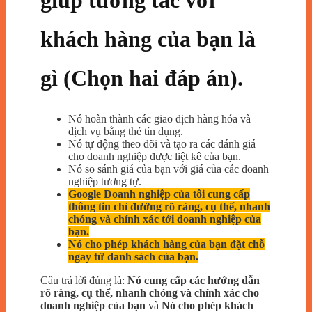
giúp tương tác với
khách hàng của bạn là
gì (Chọn hai đáp án).
Nó hoàn thành các giao dịch hàng hóa và
dịch vụ bằng thẻ tín dụng.
Nó tự động theo dõi và tạo ra các đánh giá
cho doanh nghiệp được liệt kê của bạn.
Nó so sánh giá của bạn với giá của các doanh
nghiệp tương tự.
Google Doanh nghiệp của tôi cung cấp
thông tin chỉ đường rõ ràng, cụ thể, nhanh
chóng và chính xác tới doanh nghiệp của
bạn.
Nó cho phép khách hàng của bạn đặt chỗ
ngay từ danh sách của bạn.
Câu trả lời đúng là:
Nó cung cấp các hướng dẫn
rõ ràng, cụ thể, nhanh chóng và chính xác cho
doanh nghiệp của bạn
và
Nó cho phép khách