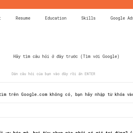
t
Resume
Education
Skills
Google Ad
Hãy tìm câu hỏi ở đây trước (Tìm với Google)
tìm trên Google.com không có, bạn hãy nhập từ khóa và
Search
for:
ối ưu hóa mở, hai tùy chọn nào phải có giá trị đúng? (