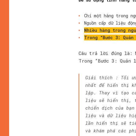
Chỉ một hàng trong ng
Nguồn cấp dữ liệu độn
Nhiều hàng trong ngu
Trong “Bước 3: Quản 
Câu trả lời đúng là: 
Trong “Bước 3: Quản l
Giải thích : Tối ư
nhất để hiển thị k
lập. Thay vì tạo c
liệu sẽ hiển thị, 
chiến dịch của bạn
liệu và dữ liệu hi
lần hiển thị sẽ ti
và khám phá các ph