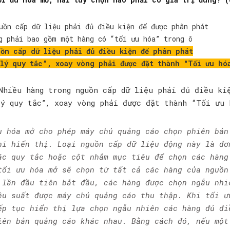
uồn cấp dữ liệu phải đủ điều kiện để được phân phát
g phải bao gồm một hàng có “tối ưu hóa” trong ô
ồn cấp dữ liệu phải đủ điều kiện để phân phát
lý quy tắc”, xoay vòng phải được đặt thành “Tối ưu hó
Nhiều hàng trong nguồn cấp dữ liệu phải đủ điều ki
ý quy tắc”, xoay vòng phải được đặt thành “Tối ưu 
u hóa mở cho phép máy chủ quảng cáo chọn phiên bản
hi hiển thị. Loại nguồn cấp dữ liệu động này là đơ
ác quy tắc hoặc cột nhắm mục tiêu để chọn các hàng
tối ưu hóa mở sẽ chọn từ tất cả các hàng của nguồn
 lần đầu tiên bắt đầu, các hàng được chọn ngẫu nhi
ệu suất được máy chủ quảng cáo thu thập. Khi tối ư
ếp tục hiển thị lựa chọn ngẫu nhiên các hàng đủ đi
iên bản quảng cáo khác nhau. Bằng cách đó, nếu một