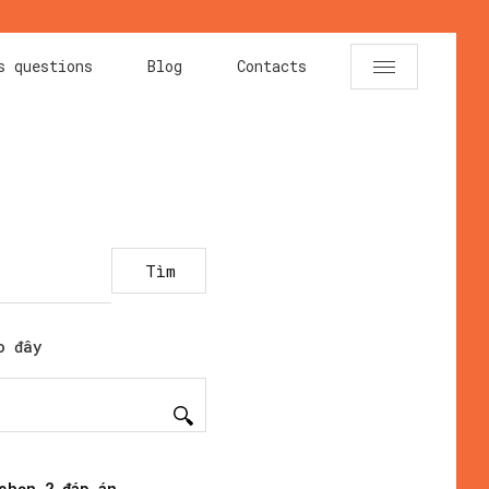
s questions
Blog
Contacts
Tìm
o đây
chọn 2 đáp án