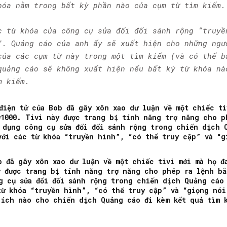
hóa nằm trong bất kỳ phần nào của cụm từ tìm kiếm.
c từ khóa của công cụ sửa đổi đối sánh rộng “truyề
”. Quảng cáo của anh ấy sẽ xuất hiện cho những ngư
của các cụm từ này trong một tìm kiếm (và có thể b
quảng cáo sẽ không xuất hiện nếu bất kỳ từ khóa nà
m kiếm.
điện tử của Bob đã gây xôn xao dư luận về một chiếc ti
w1000. Tivi này được trang bị tính năng trợ năng cho p
 dụng công cụ sửa đổi đối sánh rộng trong chiến dịch 
với các từ khóa “truyền hình”, “có thể truy cập” và “g
b đã gây xôn xao dư luận về một chiếc tivi mới mà họ đ
y được trang bị tính năng trợ năng cho phép ra lệnh b
g cụ sửa đổi đối sánh rộng trong chiến dịch Quảng cáo
từ khóa “truyền hình”, “có thể truy cập” và “giọng nói
 ích nào cho chiến dịch Quảng cáo đi kèm kết quả tìm 