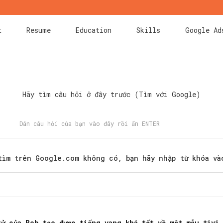
t
Resume
Education
Skills
Google Ad
Hãy tìm câu hỏi ở đây trước (Tìm với Google)
tìm trên Google.com không có, bạn hãy nhập từ khóa và
Search
for:
tử của Bob tạo được tiếng vang khá tốt về một mẫu tivi 