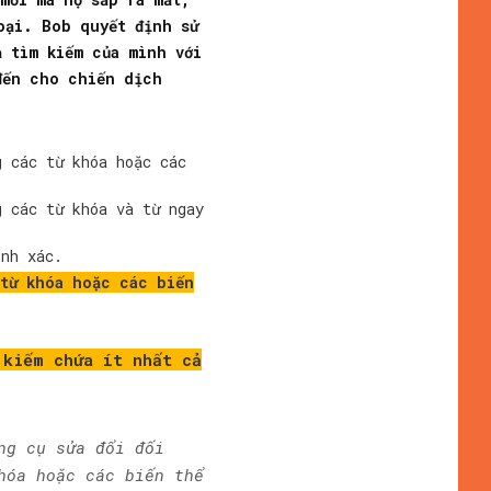
oại. Bob quyết định sử
 tìm kiếm của mình với
đến cho chiến dịch
g các từ khóa hoặc các
g các từ khóa và từ ngay
ính xác.
 từ khóa hoặc các biến
 kiếm chứa ít nhất cả
ng cụ sửa đổi đối
hóa hoặc các biến thể