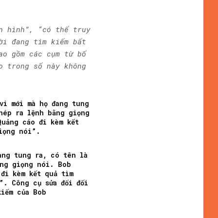
n hình”, “có thể truy
ời đang tìm kiếm bất
ao gồm các cụm từ bổ
o trong số này không
vi mới mà họ đang tung
hép ra lệnh bằng giọng
Quảng cáo đi kèm kết
iọng nói”.
ang tung ra, có tên là
ằng giọng nói. Bob
 đi kèm kết quả tìm
”. Công cụ sửa đổi đối
kiếm của Bob