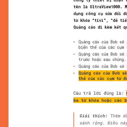
tên là UltraView1000. 
dụng công cụ sửa đổi đ
từ khóa “tivi”, “dễ ti
Quảng cáo đi kèm kết q
Quảng cáo của Bob sẽ 
biến thể của các cụm 
Quảng cáo của Bob sẽ 
trước hoặc sau chúng.
Quảng cáo của Bob sẽ 
Quảng cáo của Bob sẽ
thể của các cụm từ đ
Câu trả lời đúng là:
ba từ khóa hoặc các 
Giải thích:
Thêm dấ
sánh rộng. Điều nà