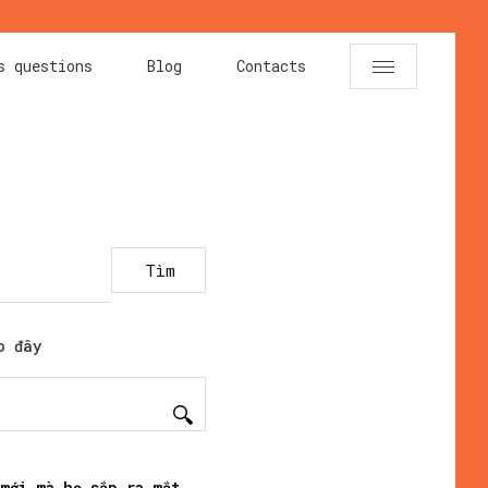
s questions
Blog
Contacts
Tìm
o đây
mới mà họ sắp ra mắt,