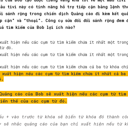
Mẫu tivi này có tính năng hỗ trợ tiếp cận bằng lệnh th
ối sánh rộng trong chiến dịch Quảng cáo đi kèm kết quả
ếp cận” và “thoại”. Công cụ sửa đổi đối sánh rộng đem 
uả tìm kiếm của Bob lợi ích nào?
xuất hiện nếu các cụm từ tìm kiếm chứa ít nhất một tron
từ đó.
xuất hiện nếu các cụm từ tìm kiếm chứa ít nhất một tron
xuất hiện nếu các cụm từ tìm kiếm chứa cả ba từ khóa ch
 xuất hiện nếu các cụm từ tìm kiếm chứa ít nhất cả ba
ó.
Quảng cáo của Bob sẽ xuất hiện nếu các cụm từ tìm
biến thể của các cụm từ đó.
u + vào trước từ khóa sẽ biến từ khóa đó thành cô
y sẽ nhắc quảng cáo của bạn chỉ xuất hiện nếu từ k