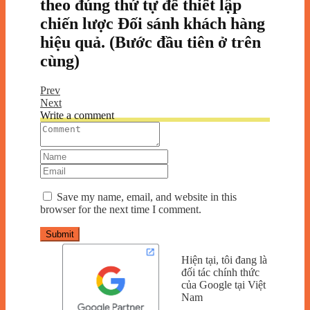
theo đúng thứ tự để thiết lập
chiến lược Đối sánh khách hàng
hiệu quả. (Bước đầu tiên ở trên
cùng)
Prev
Next
Write a comment
Save my name, email, and website in this
browser for the next time I comment.
Submit
Hiện tại, tôi đang là
đối tác chính thức
của Google tại Việt
Nam