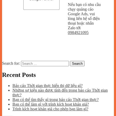
Nếu bạn có nhu cầu
chạy quảng cáo
Google Ads, vui
lòng liên hệ số điện
thoại hoặc nhắn
Zalo tới
0984921095
Search for:
Recent Posts
Báo cáo Thời gian thực hiển thị dữ liệu gì?
Những sự kiện nào được tính đến trong báo cáo Thời gian
thực?
Bạn có thể tìm thấy gì trong báo cáo Thời gian thực?
Bạn có thể làm gì với trình kích hoạt khán giả?
Trình kích hoạt khán giả cho phép bạn làm gì?