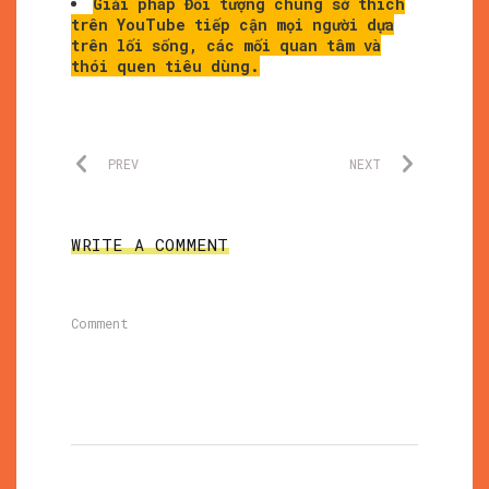
Giải pháp Đối tượng chung sở thích
trên YouTube tiếp cận mọi người dựa
trên lối sống, các mối quan tâm và
thói quen tiêu dùng.
PREV
NEXT
WRITE A COMMENT