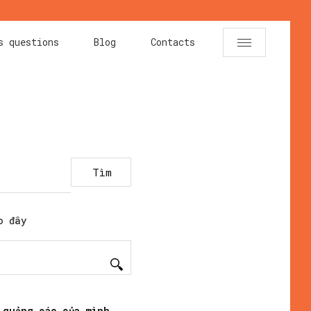
s questions
Blog
Contacts
Tìm
o đây
 quảng cáo của mình