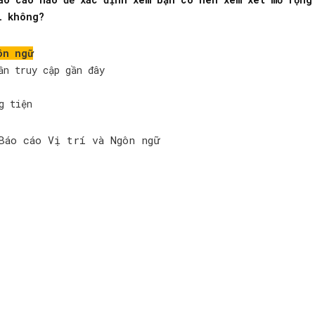
i không?
ôn ngữ
ần truy cập gần đây
g tiện
Báo cáo Vị trí và Ngôn ngữ