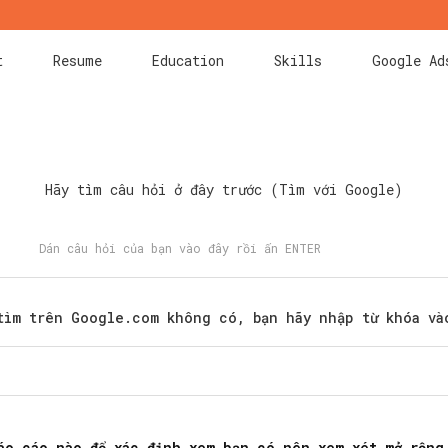
t
Resume
Education
Skills
Google Ad
Hãy tìm câu hỏi ở đây trước (Tìm với Google)
tìm trên Google.com không có, bạn hãy nhập từ khóa và
Search
for:
áo cáo nào để xác định xem bạn có nên xem xét mở rộng