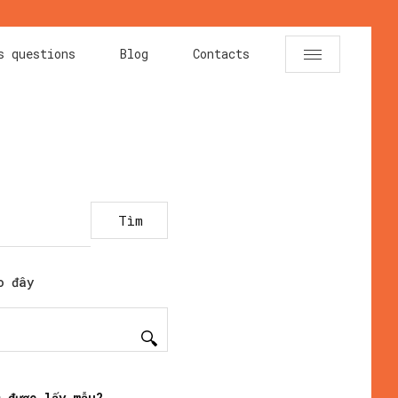
s questions
Blog
Contacts
Tìm
o đây
 được lấy mẫu?