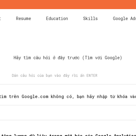
t
Resume
Education
Skills
Google Ad
Hãy tìm câu hỏi ở đây trước (Tìm với Google)
tìm trên Google.com không có, bạn hãy nhập từ khóa và
Search
for:
 tăng lượng dữ liệu trong một báo cáo Google Analytics