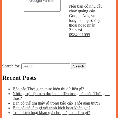
Nếu bạn có nhu cầu
chạy quảng cáo
Google Ads, vui
lòng liên hệ số điện
thoại hoặc nhắn
Zalo tới
0984921095
Search for:
Recent Posts
Báo cáo Thời gian thực hiển thị dữ liệu gì?
Những sự kiện nào được tính đến trong báo cáo Thời gian
thực?
Bạn có thể tìm thấy gì trong báo cáo Thời gian thực?
Bạn có thể làm gì với trình kích hoạt khán giả?
Trình kích hoạt khán giả cho phép bạn làm gì?